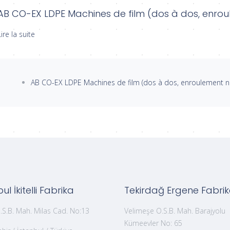
AB CO-EX LDPE Machines de film (dos à dos, enro
Lire la suite
AB CO-EX LDPE Machines de film (dos à dos, enroulement n
ul İkitelli Fabrika
Tekirdağ Ergene Fabri
 O.S.B. Mah. Milas Cad. No:13
Velimeşe O.S.B. Mah. Barajyolu
Kümeevler No: 65