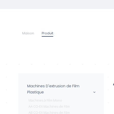
Maison
Produit
Machines D'extrusion de Film
Plastique
Machines à Film Mono
AA CO-EX Machines de Film
AB CO-EX Machines de Film